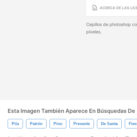
ACERCA DE LAS LIC
Cepillos de photoshop co
píxeles.
Esta Imagen También Aparece En Búsquedas De
Pila
Patrón
Pino
Presente
De Santa
Fies