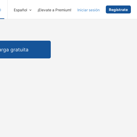
Regístrate
D
Español
¡Elevate a Premium!
Iniciar sesión
rga gratuita