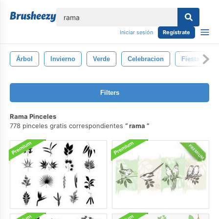
lose
Iniciar sesión
Regístrate
Árbol
Invierno
Verde
Celebracion
Fiesta
Filters
Rama Pinceles
778 pinceles gratis correspondientes
rama