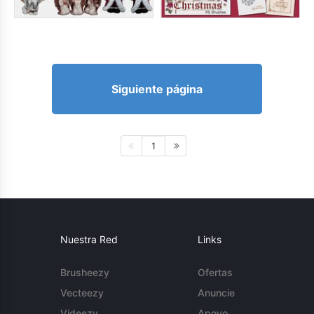
Siguiente página
1
Nuestra Red
Links
Brusheezy
Ofertas
Vecteezy
Anuncie
Videezy
Apoyo