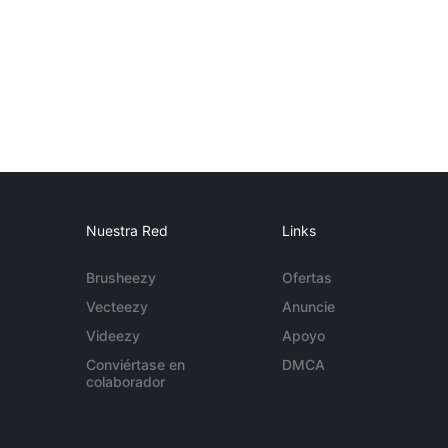
Nuestra Red
Links
Brusheezy
Ofertas
Vecteezy
Anuncie
Videezy
Apoyo
Conviértase en
DMCA
colaborador