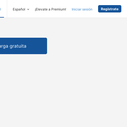
Regístrate
D
Español
¡Elevate a Premium!
Iniciar sesión
rga gratuita