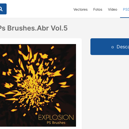
Vectores
Fotos
Vídeo
PS
Ps Brushes.abr Vol.5
Desca