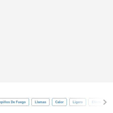
epillos De Fuego
Llamas
Calor
Ligero
Efecto De Lu