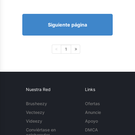
Siguiente página
1
Nuestra Red
Links
Brusheezy
Ofertas
Vecteezy
Anuncie
Videezy
Apoyo
Conviértase en
DMCA
colaborador