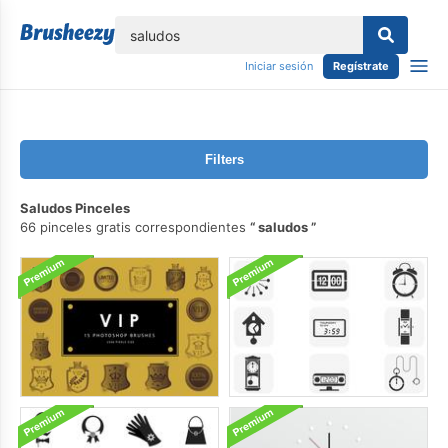
lose
Iniciar sesión
Regístrate
Filters
Saludos Pinceles
66 pinceles gratis correspondientes
saludos