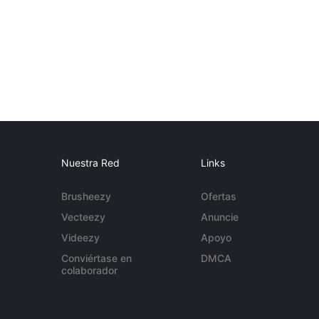
Nuestra Red
Links
Brusheezy
Ofertas
Vecteezy
Anuncie
Videezy
Apoyo
Conviértase en
DMCA
colaborador