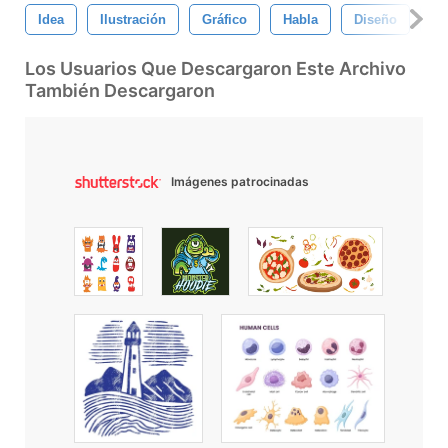
Idea
Ilustración
Gráfico
Habla
Diseño
Ai
Los Usuarios Que Descargaron Este Archivo
También Descargaron
Imágenes patrocinadas