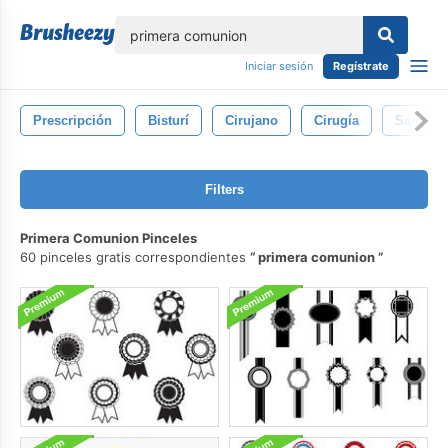
lose
Iniciar sesión
Regístrate
Prescripción
Bisturí
Cirujano
Cirugía
Sangre
Filters
Primera Comunion Pinceles
60 pinceles gratis correspondientes
primera comunion