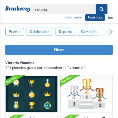
lose
Iniciar sesión
Regístrate
Premio
Celebracion
Deporte
Campeón
Éxito
Filters
Victoria Pinceles
391 pinceles gratis correspondientes
victoria