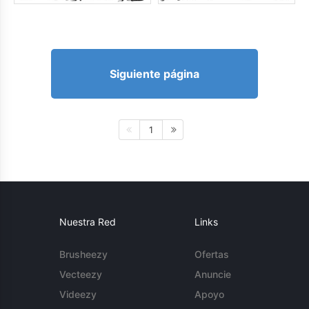
Siguiente página
1
Nuestra Red
Links
Brusheezy
Ofertas
Vecteezy
Anuncie
Videezy
Apoyo