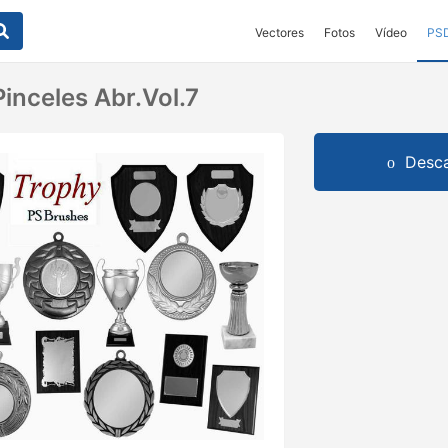
Vectores
Fotos
Vídeo
PS
inceles Abr.vol.7
Desca