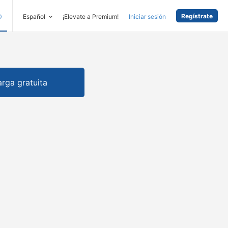
Regístrate
D
Español
¡Elevate a Premium!
Iniciar sesión
rga gratuita