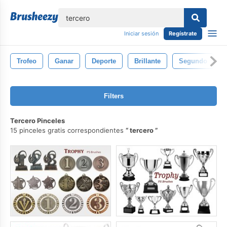
lose
Iniciar sesión
Regístrate
Trofeo
Ganar
Deporte
Brillante
Segundo
Filters
Tercero Pinceles
15 pinceles gratis correspondientes
tercero