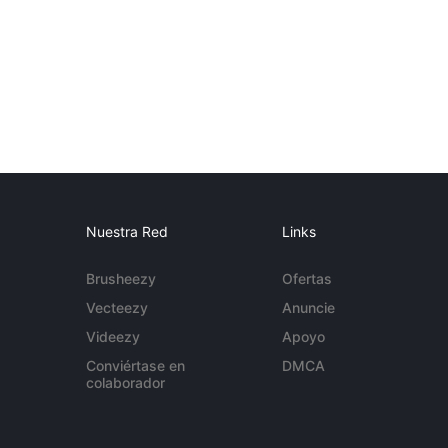
Nuestra Red
Links
Brusheezy
Ofertas
Vecteezy
Anuncie
Videezy
Apoyo
Conviértase en
DMCA
colaborador