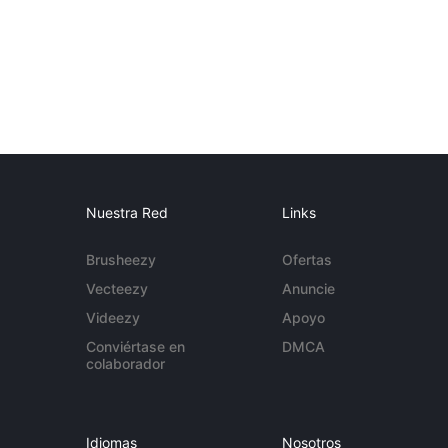
Nuestra Red
Links
Brusheezy
Ofertas
Vecteezy
Anuncie
Videezy
Apoyo
Conviértase en
DMCA
colaborador
Idiomas
Nosotros