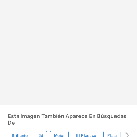
Esta Imagen También Aparece En Búsquedas
De
Brillante
3d
Mejor
El Plastico
Plata
Carr