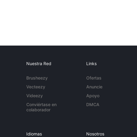
Nuestra Red
Links
Brusheezy
Ofertas
Vecteezy
Anuncie
Videezy
Apoyo
Conviértase en
DMCA
colaborador
Idiomas
Nosotros