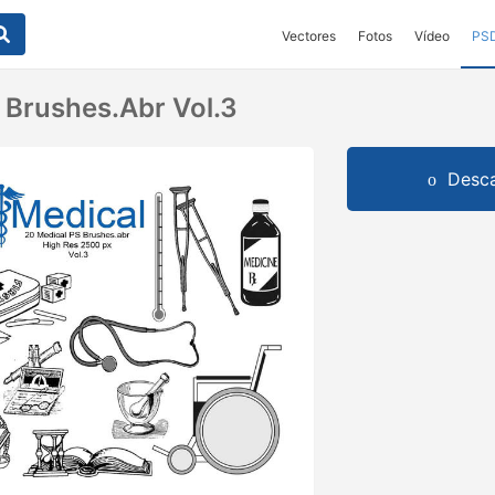
Vectores
Fotos
Vídeo
PS
 Brushes.abr Vol.3
Desca