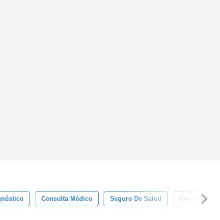
gnóstico
Consulta Médico
Seguro De Salud
Cuidado De L