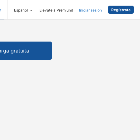
Regístrate
D
Español
¡Elevate a Premium!
Iniciar sesión
rga gratuita