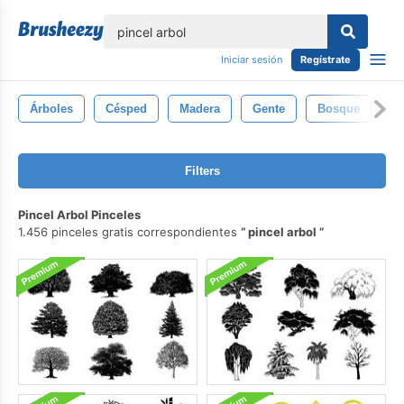
lose
Iniciar sesión
Regístrate
Árboles
Césped
Madera
Gente
Bosque
A
Filters
Pincel Arbol Pinceles
1.456 pinceles gratis correspondientes
pincel arbol