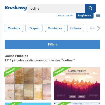
lose
Iniciar sesión
Regístrate
Montaña
Césped
Montañas
Colinas
Árbol
Filters
Colina Pinceles
1.114 pinceles gratis correspondientes
colina