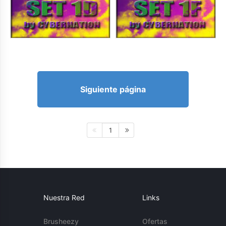
Siguiente página
1
Nuestra Red
Links
Brusheezy
Ofertas