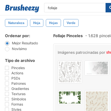
Naturaleza
Hoja
Hojas
Verde
Ordenar por:
Follaje Pinceles
-
1.628 pincel
Mejor Resultado
Novísimo
Imágenes patrocinadas por
Tipo de archivo
Pinceles
Actions
PSDs
Patrones
Gradientes
Texturas
Símbolos
Formas
Styles