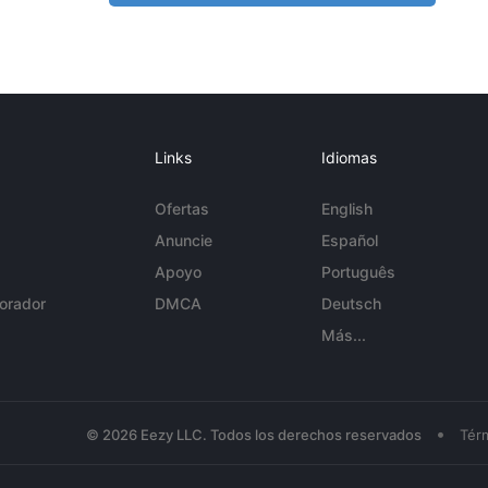
Links
Idiomas
Ofertas
English
Anuncie
Español
Apoyo
Português
orador
DMCA
Deutsch
Más...
•
© 2026 Eezy LLC. Todos los derechos reservados
Tér