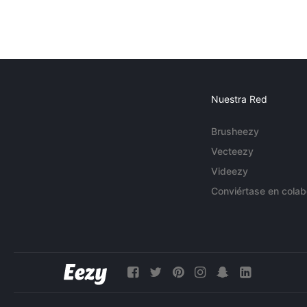
Nuestra Red
Brusheezy
Vecteezy
Videezy
Conviértase en colab