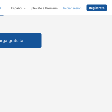
Regístrate
D
Español
¡Elevate a Premium!
Iniciar sesión
rga gratuita