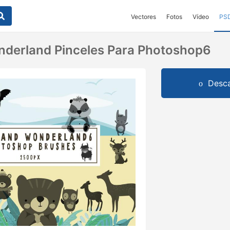
Vectores
Fotos
Vídeo
PS
derland Pinceles Para Photoshop6
Desca