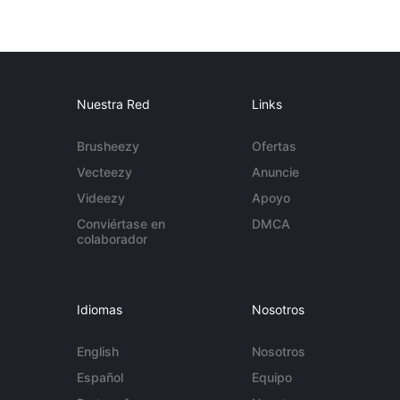
Nuestra Red
Links
Brusheezy
Ofertas
Vecteezy
Anuncie
Videezy
Apoyo
Conviértase en
DMCA
colaborador
Idiomas
Nosotros
English
Nosotros
Español
Equipo