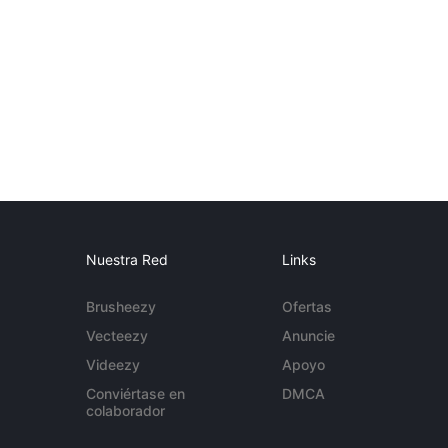
Nuestra Red
Links
Brusheezy
Ofertas
Vecteezy
Anuncie
Videezy
Apoyo
Conviértase en
DMCA
colaborador