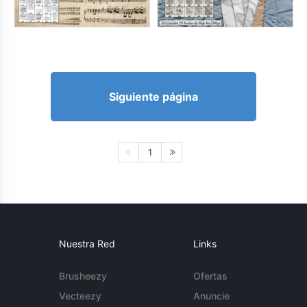
Siguiente página
1
Nuestra Red
Links
Brusheezy
Ofertas
Vecteezy
Anuncie