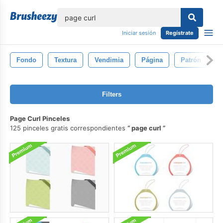
lose
Iniciar sesión
Regístrate
Fondo
Textura
Vendimia
Página
Patrón
C
Filters
Page Curl Pinceles
125 pinceles gratis correspondientes
page curl