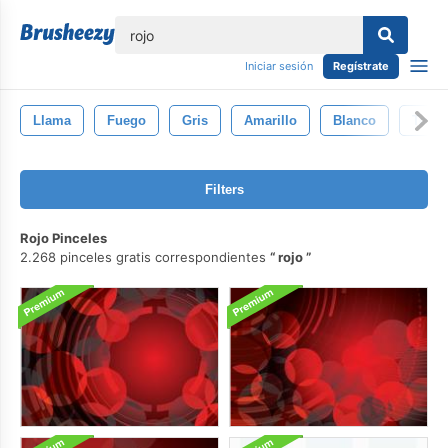
lose
Iniciar sesión
Regístrate
Llama
Fuego
Gris
Amarillo
Blanco
Textu
Filters
Rojo Pinceles
2.268 pinceles gratis correspondientes
rojo