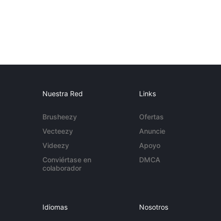
Nuestra Red
Links
Brusheezy
Ofertas
Vecteezy
Anuncie
Videezy
Apoyo
Conviértase en
DMCA
colaborador
Idiomas
Nosotros