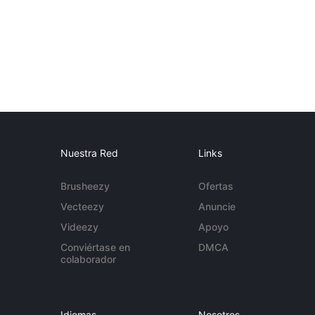
Nuestra Red
Links
Brusheezy
Ofertas
Vecteezy
Anuncie
Videezy
Apoyo
Conviértase en
DMCA
colaborador
Idiomas
Nosotros