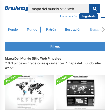
lose
Iniciar sesión
Regístrate
Fondo
Mundo
Patrón
Ilustración
Espacio
Filters
Mapa Del Mundo Sitio Web Pinceles
2.671 pinceles gratis correspondientes
mapa del mundo sitio
web