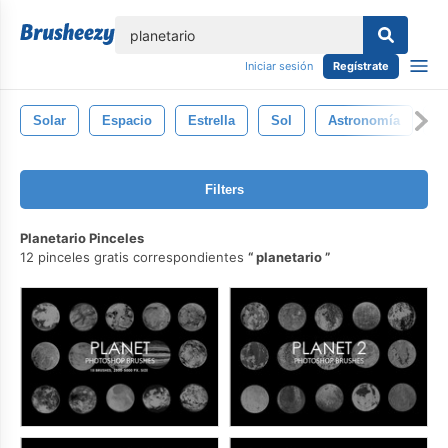
lose
Iniciar sesión
Regístrate
Solar
Espacio
Estrella
Sol
Astronomía
U
Filters
Planetario Pinceles
12 pinceles gratis correspondientes
planetario