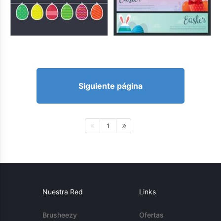
Siguiente página
1
Nuestra Red
Links
Brusheezy
Ofertas