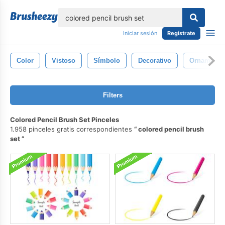
lose
Iniciar sesión
Regístrate
Color
Vistoso
Símbolo
Decorativo
Ornamento
Filters
Colored Pencil Brush Set Pinceles
1.958 pinceles gratis correspondientes
colored pencil brush
set