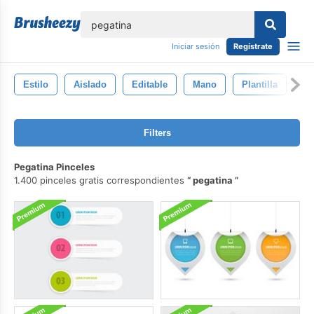
lose
Iniciar sesión
Regístrate
Estilo
Aislado
Editable
Mano
Plantilla
Or
Filters
Pegatina Pinceles
1.400 pinceles gratis correspondientes
pegatina