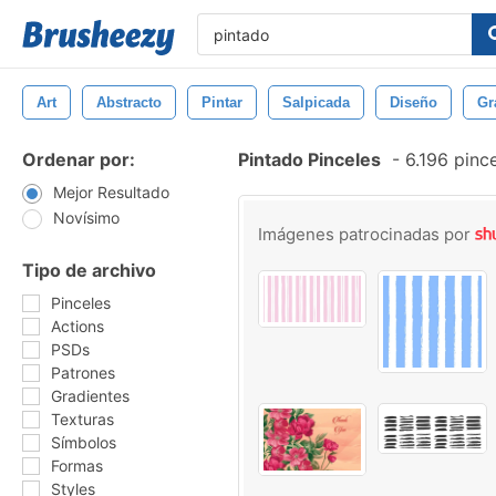
Art
Abstracto
Pintar
Salpicada
Diseño
Gr
Ordenar por:
Pintado Pinceles
-
6.196 pinc
Mejor Resultado
Novísimo
Imágenes patrocinadas por
Tipo de archivo
Pinceles
Actions
PSDs
Patrones
Gradientes
Texturas
Símbolos
Formas
Styles