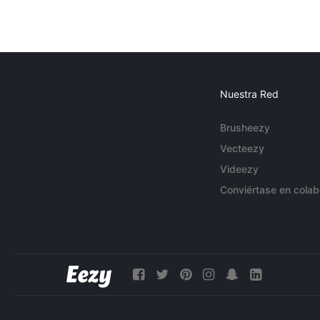
Nuestra Red
Brusheezy
Vecteezy
Videezy
Conviértase en colab