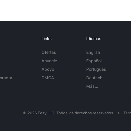
Links
Idiomas
Ofertas
English
Anuncie
Español
Apoyo
Português
orador
DMCA
Deutsch
Más...
•
© 2026 Eezy LLC. Todos los derechos reservados
Tér