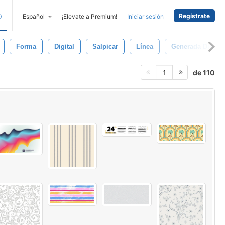
Regístrate
D
Español
¡Elevate a Premium!
Iniciar sesión
Forma
Digital
Salpicar
Línea
Generada Digita
de 110
1