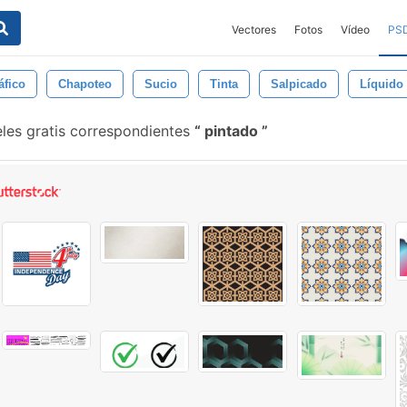
Vectores
Fotos
Vídeo
PS
áfico
Chapoteo
Sucio
Tinta
Salpicado
Líquido
eles gratis correspondientes
pintado