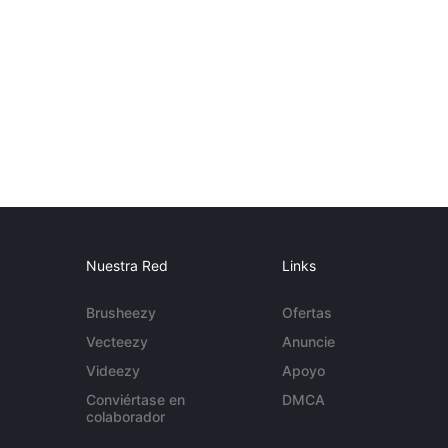
Nuestra Red
Links
Brusheezy
Ofertas
Vecteezy
Anuncie
Videezy
Apoyo
Conviértase en
DMCA
colaborador