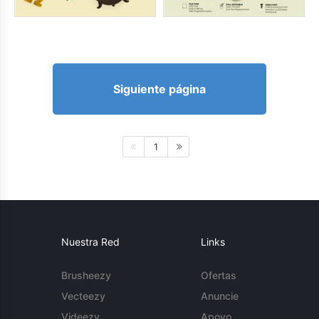
Siguiente página
1
Nuestra Red
Links
Brusheezy
Ofertas
Vecteezy
Anuncie
Videezy
Apoyo