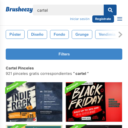
lose
Iniciar sesión
Regístrate
Póster
Diseño
Fondo
Grunge
Vendimia
P
Filters
Cartel Pinceles
921 pinceles gratis correspondientes
cartel