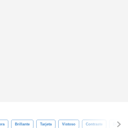
era
Brillante
Tarjeta
Vistoso
Contraste
Decorac