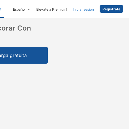
Regístrate
D
Español
¡Elevate a Premium!
Iniciar sesión
corar Con
rga gratuita