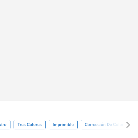
atro
Tres Colores
Imprimible
Corrección De Color
D