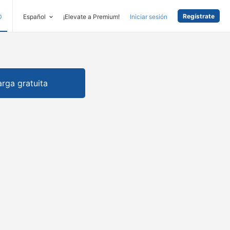
Regístrate
D
Español
¡Elevate a Premium!
Iniciar sesión
rga gratuita