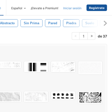
Regístrate
D
Español
¡Elevate a Premium!
Iniciar sesión
Abstracto
Sin Prima
Pared
Piedra
Suelo
Fond
de 37
1