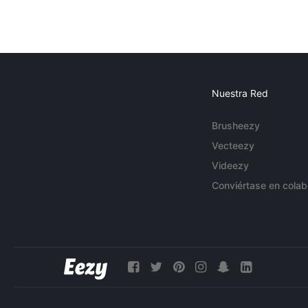
Nuestra Red
Brusheezy
Vecteezy
Videezy
Conviértase en colab