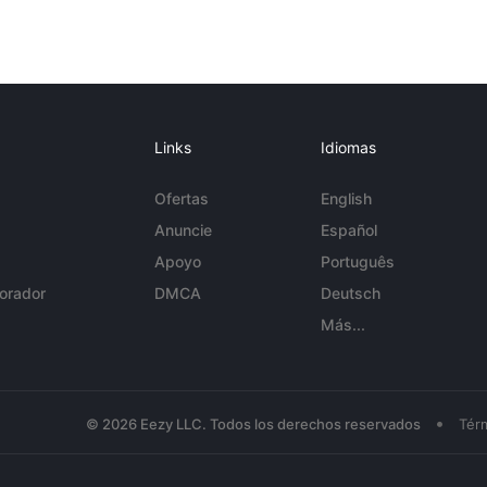
Links
Idiomas
Ofertas
English
Anuncie
Español
Apoyo
Português
orador
DMCA
Deutsch
Más...
•
© 2026 Eezy LLC. Todos los derechos reservados
Tér