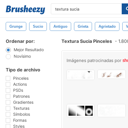
Grunge
Sucio
Antiguo
Grieta
Agrietado
Ordenar por:
Textura Sucia Pinceles
-
1.80
Mejor Resultado
Novísimo
Imágenes patrocinadas por
Tipo de archivo
Pinceles
Actions
PSDs
Patrones
Gradientes
Texturas
Símbolos
Formas
Styles