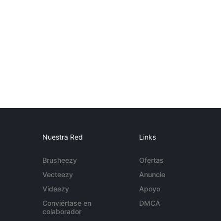
Nuestra Red
Links
Brusheezy
Ofertas
Vecteezy
Anuncie
Videezy
Apoyo
Conviértase en
DMCA
colaborador