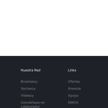
Nuestra Red
Links
Brusheezy
Ofertas
Vecteezy
Anuncie
Videezy
Apoyo
Conviértase en
DMCA
colaborador