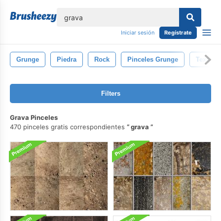
lose
Iniciar sesión
Regístrate
Grunge
Piedra
Rock
Pinceles Grunge
Textura
Filters
Grava Pinceles
470 pinceles gratis correspondientes
grava