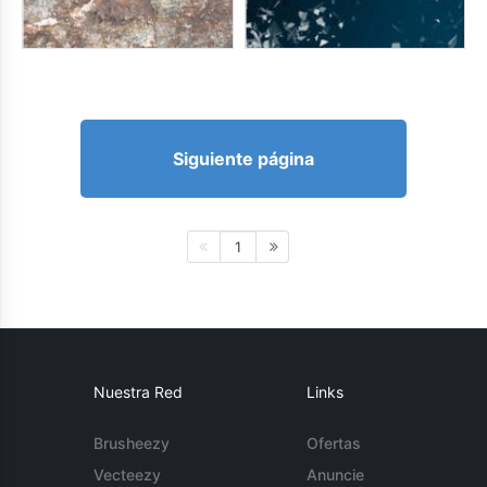
Siguiente página
1
Nuestra Red
Links
Brusheezy
Ofertas
Vecteezy
Anuncie