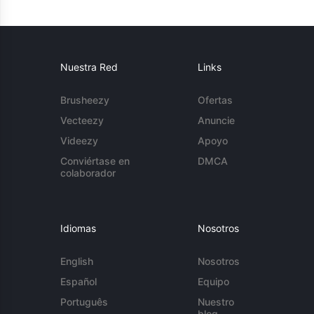
Nuestra Red
Links
Brusheezy
Ofertas
Vecteezy
Anuncie
Videezy
Apoyo
Conviértase en
DMCA
colaborador
Idiomas
Nosotros
English
Nosotros
Español
Equipo
Português
Nuestro
blog