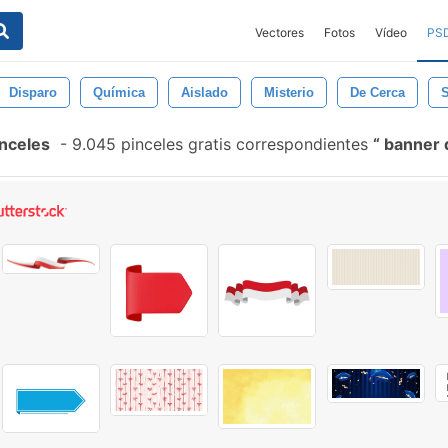
Vectores
Fotos
Vídeo
PS
Disparo
Química
Aislado
Misterio
De Cerca
S
inceles
-
9.045 pinceles gratis correspondientes
banner d