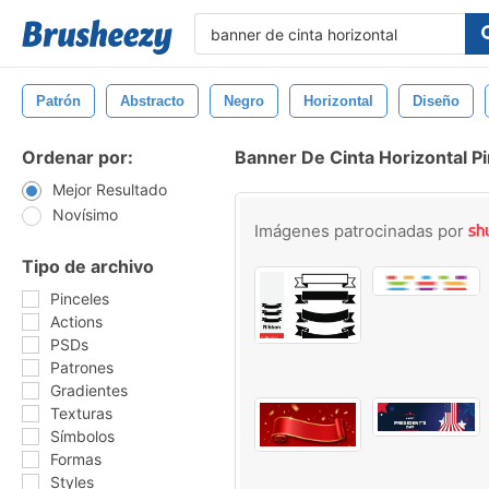
Patrón
Abstracto
Negro
Horizontal
Diseño
Ordenar por:
Banner De Cinta Horizontal P
Mejor Resultado
Novísimo
Imágenes patrocinadas por
Tipo de archivo
Pinceles
Actions
PSDs
Patrones
Gradientes
Texturas
Símbolos
Formas
Styles