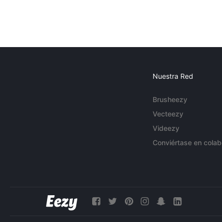
Nuestra Red
Brusheezy
Vecteezy
Videezy
Conviértase en colab