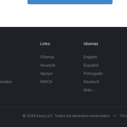
Links
Idiomas
Ofertas
English
Anuncie
Español
Apoyo
Português
orador
DMCA
Deutsch
Más...
•
© 2026 Eezy LLC. Todos los derechos reservados
Tér