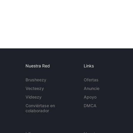
Nuestra Red
Links
Brusheezy
Ofertas
Vecteezy
Anuncie
Videezy
Apoyo
Conviértase en
DMCA
colaborador