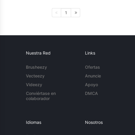
1
Nuestra Red
Links
Brusheezy
Ofertas
Vecteezy
Anuncie
Videezy
Apoyo
Conviértase en
DMCA
colaborador
Idiomas
Nosotros