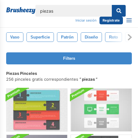
lose
Iniciar sesión
Regístrate
Vaso
Superficie
Patrón
Diseño
Roto
Dest
Filters
Piezas Pinceles
256 pinceles gratis correspondientes
piezas