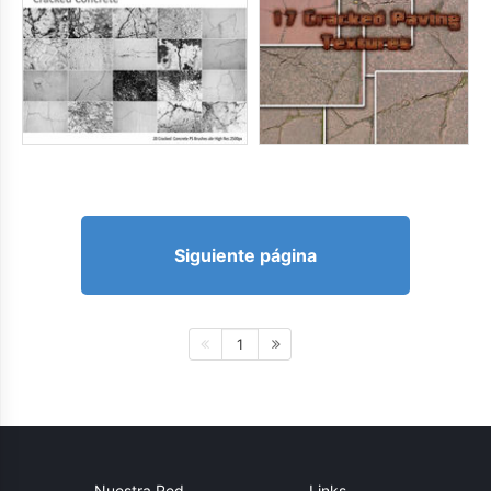
Siguiente página
1
Nuestra Red
Links