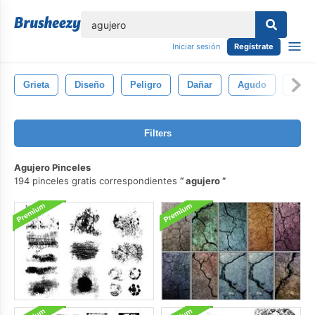
lose
Iniciar sesión
Regístrate
Grieta
Diseño
Peligro
Dañar
Agudo
Disp
Filters
Agujero Pinceles
194 pinceles gratis correspondientes
agujero