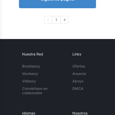
1
Nuestra Red
Links
Brusheezy
Ofertas
Vecteezy
Anuncie
Videezy
Apoyo
Conviértase en
DMCA
colaborador
Idiomas
Nosotros