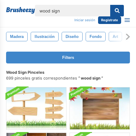
lose
Iniciar sesión
Regístrate
Madera
Ilustración
Diseño
Fondo
Art
Sím
Filters
Wood Sign Pinceles
699 pinceles gratis correspondientes
wood sign