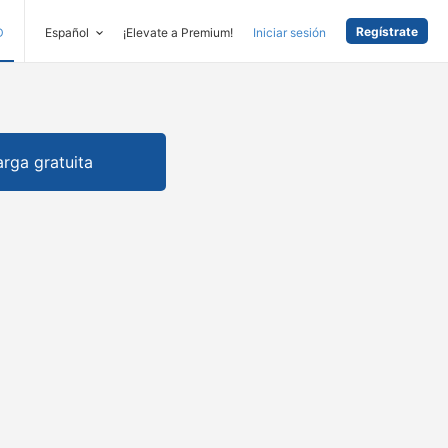
Regístrate
D
Español
¡Elevate a Premium!
Iniciar sesión
rga gratuita