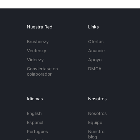
Nuestra Red
Links
Brusheezy
Ofertas
Vecteezy
Anuncie
Videezy
Apoyo
Conviértase en
DMCA
colaborador
Idiomas
Nosotros
English
Nosotros
Español
Equipo
Português
Nuestro
blog