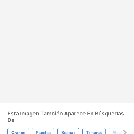
Esta Imagen También Aparece En Búsquedas
De
Grunge
Papeles
Bosque
Texturas
Álbum De R