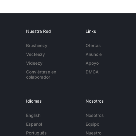
Nuestra Red
Links
Brusheezy
Ofertas
Vecteezy
Anuncie
Videezy
Apoyo
Conviértase en
DMCA
colaborador
Idiomas
Nosotros
English
Nosotros
Español
Equipo
Português
Nuestro