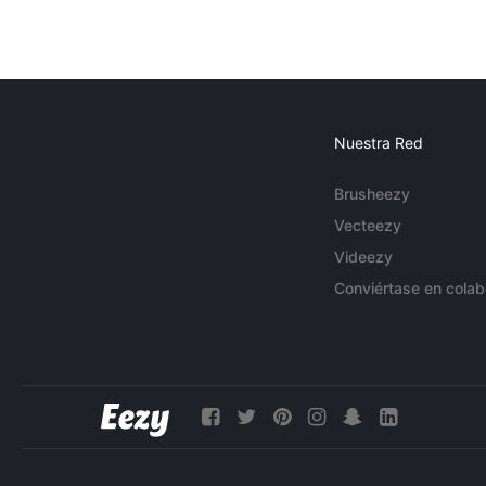
Nuestra Red
Brusheezy
Vecteezy
Videezy
Conviértase en colab