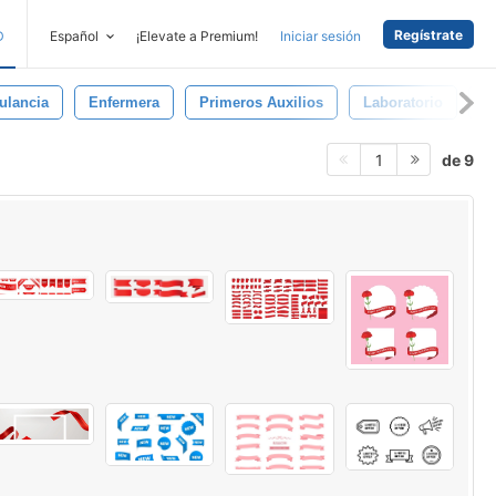
Regístrate
D
Español
¡Elevate a Premium!
Iniciar sesión
lancia
Enfermera
Primeros Auxilios
Laboratorio
B
de 9
1