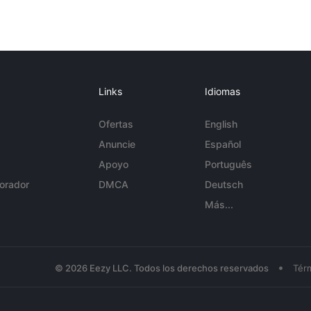
Links
Idiomas
Ofertas
English
Anuncie
Español
Apoyo
Português
orador
DMCA
Deutsch
Más...
•
© 2026 Eezy LLC. Todos los derechos reservados
Tér