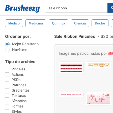
Médico
Medicina
Química
Ciencia
Doctor
Ordenar por:
Sale Ribbon Pinceles
-
620 pi
Mejor Resultado
Novísimo
Imágenes patrocinadas por
Tipo de archivo
Pinceles
Actions
PSDs
Patrones
Gradientes
Texturas
Símbolos
Formas
Styles