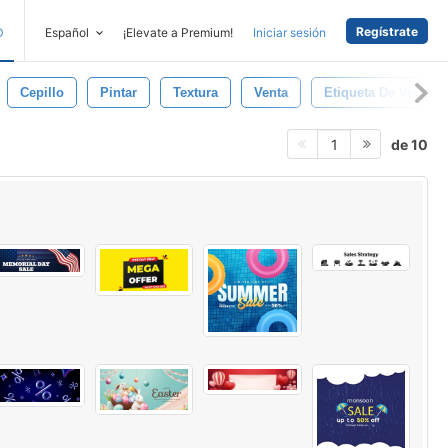
Regístrate
D
Español
¡Elevate a Premium!
Iniciar sesión
Cepillo
Pintar
Textura
Venta
Etiqueta De Venta
de 10
1