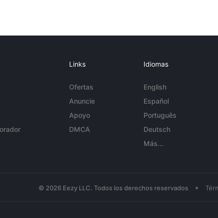
Links
Idiomas
Ofertas
English
Anuncie
Español
Apoyo
Português
orador
DMCA
Deutsch
Más...
•
© 2026 Eezy LLC. Todos los derechos reservados
Tér