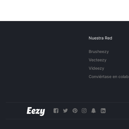
Nuestra Red
Brusheezy
Vecteezy
Videezy
Conviértase en colab