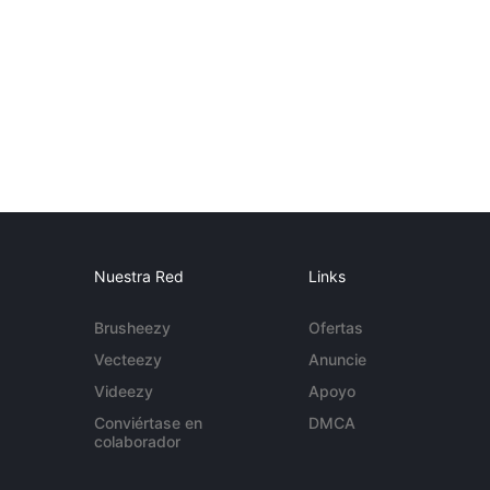
Nuestra Red
Links
Brusheezy
Ofertas
Vecteezy
Anuncie
Videezy
Apoyo
Conviértase en
DMCA
colaborador