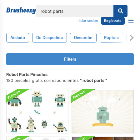
lose
Iniciar sesión
Regístrate
Aislado
De Despedida
Desunión
Ruptura
Desc
Filters
Robot Parts Pinceles
180 pinceles gratis correspondientes
robot parts